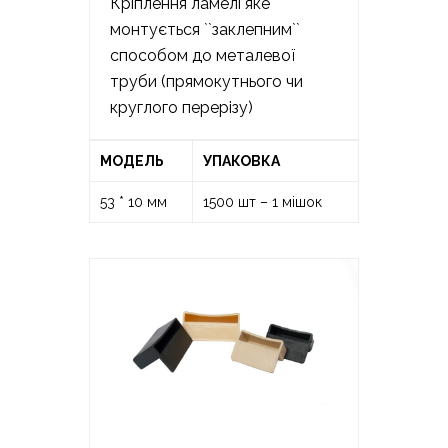
Кріплення ламелі яке
монтується ``заклепним``
способом до металевої
труби (прямокутнього чи
круглого перерізу)
МОДЕЛЬ
УПАКОВКА
53 * 10 мм
1500 шт – 1 мішок