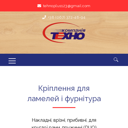
tehnoplus123@gmail.com
+38 (067) 372-48-94
Пошук:
Кріплення для
ламелей і фурнітура
Накладні, врізні, прибивні, для
круглої рами, пружинні (DUO)